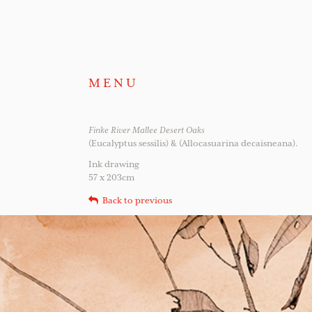
MENU
Finke River Mallee Desert Oaks
(Eucalyptus sessilis) & (Allocasuarina decaisneana).
Ink drawing
57 x 203cm
Back to previous